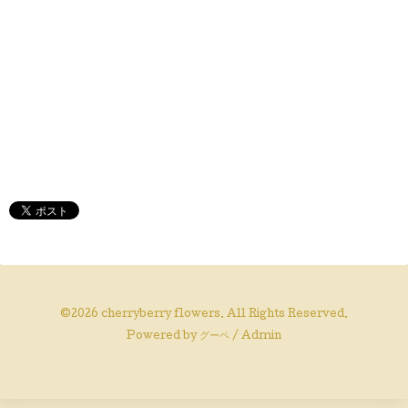
©2026
cherryberry flowers
. All Rights Reserved.
Powered by
グーペ
/
Admin